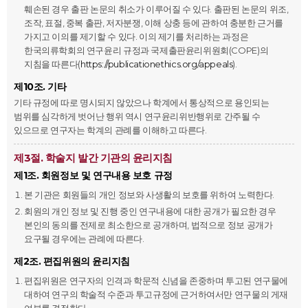
훼손된 경우 출판 논문의 취소가 이루어질 수 있다. 출판된 논문의 위조,
조작, 표절, 중복 출판, 저자분쟁, 이해 상충 등에 관하여 충분한 근거를
가지고 이의를 제기할 수 있다. 이의 제기를 처리하는 과정은
한국의류학회의 연구윤리 규정과 국제출판윤리위원회(COPE)의
지침을 따른다(
https://publicationethics.org/appeals
).
제10조. 기타
기타 규정에 따로 명시되지 않았으나 학계에서 통상적으로 용인되는
범위를 심각하게 벗어난 행위 역시 연구윤리위반행위로 간주될 수
있으므로 연구자는 학계의 관례를 이해하고 따른다.
제3절. 학술지 발간 기관의 윤리지침
제1조. 회원정보 및 연구내용 보호 규정
본 기관은 회원들의 개인 정보와 사생활의 보호를 위하여 노력한다.
회원의 개인 정보 및 진행 중인 연구내용에 대한 공개가 필요한 경우
본인의 동의를 전제로 최소한으로 공개하며, 법적으로 정보 공개가
요구될 경우에는 관례에 따른다.
제2조. 편집위원의 윤리지침
편집위원은 연구자의 인격과 학문적 신념을 존중하며 투고된 연구물에
대하여 연구의 학술적 수준과 투고규정에 근거하여서만 연구물의 게재