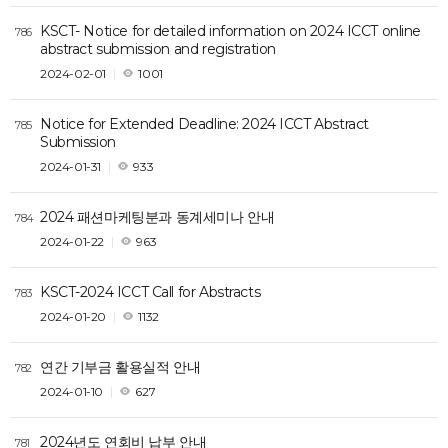
KSCT- Notice for detailed information on 2024 ICCT online
786
abstract submission and registration
2024-02-01
1001
Notice for Extended Deadline: 2024 ICCT Abstract
785
Submission
2024-01-31
933
2024 패션마케팅분과 동계세미나 안내
784
2024-01-22
963
KSCT-2024 ICCT Call for Abstracts
783
2024-01-20
1132
연간 기부금 활용실적 안내
782
2024-01-10
627
2024년도 연회비 납부 안내
781