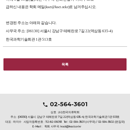
급하신 내용은 학회 메일(ksct@ksct.or.kr)로 남겨주십시오.
변경된 주소는 아래와 같습니다
.
사무국 주소
:
[06130]
서울시 강남구 테헤란로
7
길
22(
역삼동
635-4)
한국과학기술회관
1
관
513
호
목록
02-564-3601
상호 : (사)한국의류학회
주소 : [06130] 서울시 강남구 테헤란로 7길 22(역삼동 635-4) 한국과학기술회관 1관 513호
대표 : 하지수
사업자등록번호 : 112-82-06093
Tel : 02-564-3601 (사무국) / 02-564-3602 (편집국)
E-Mail :
학회 사무국: ksct@ksct.or.kr