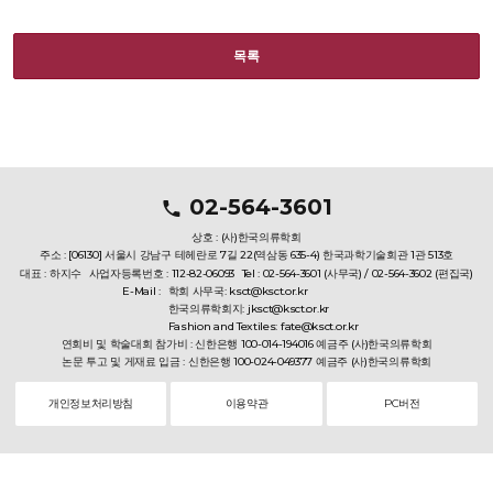
목록
02-564-3601
상호 : (사)한국의류학회
주소 : [06130] 서울시 강남구 테헤란로 7길 22(역삼동 635-4) 한국과학기술회관 1관 513호
대표 : 하지수
사업자등록번호 : 112-82-06093
Tel : 02-564-3601 (사무국) / 02-564-3602 (편집국)
E-Mail :
학회 사무국: ksct@ksct.or.kr
한국의류학회지: jksct@ksct.or.kr
Fashion and Textiles: fate@ksct.or.kr
연회비 및 학술대회 참가비 : 신한은행 100-014-194016 예금주 (사)한국의류학회
논문 투고 및 게재료 입금 : 신한은행 100-024-049377 예금주 (사)한국의류학회
개인정보처리방침
이용약관
PC버전