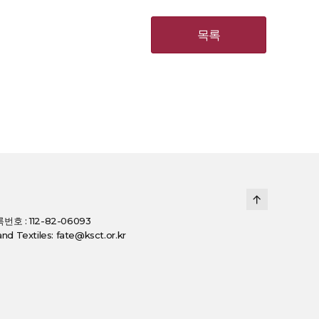
목록
호 : 112-82-06093
d Textiles: fate@ksct.or.kr