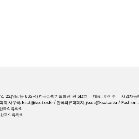
7길 22(역삼동 635-4) 한국과학기술회관 1관 513호
대표 : 하지수
사업자등록번
: 학회 사무국: ksct@ksct.or.kr / 한국의류학회지: jksct@ksct.or.kr / Fashion an
(사)한국의류학회
(사)한국의류학회