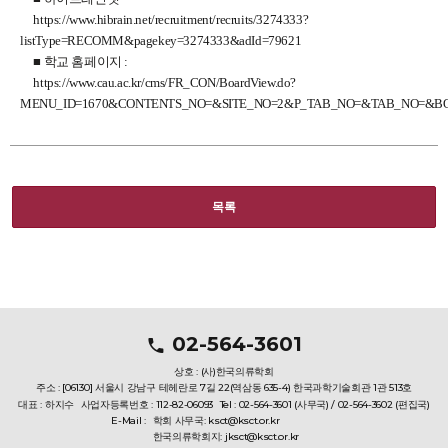
https://www.hibrain.net/recruitment/recruits/3274333?
listType=RECOMM&pagekey=3274333&adId=79621
■ 학교 홈페이지
:
https://www.cau.ac.kr/cms/FR_CON/BoardView.do?
MENU_ID=1670&CONTENTS_NO=&SITE_NO=2&P_TAB_NO=&TAB_NO=&B
목록
02-564-3601
상호 : (사)한국의류학회
주소 : [06130] 서울시 강남구 테헤란로 7길 22(역삼동 635-4) 한국과학기술회관 1관 513호
대표 : 하지수
사업자등록번호 : 112-82-06093
Tel : 02-564-3601 (사무국) / 02-564-3602 (편집국)
E-Mail :
학회 사무국: ksct@ksct.or.kr
한국의류학회지: jksct@ksct.or.kr