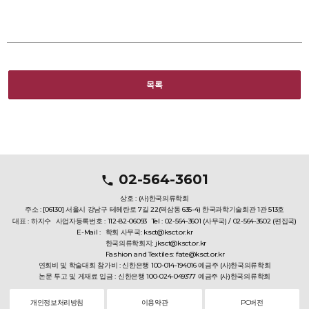
목록
02-564-3601
상호 : (사)한국의류학회
주소 : [06130] 서울시 강남구 테헤란로 7길 22(역삼동 635-4) 한국과학기술회관 1관 513호
대표 : 하지수
사업자등록번호 : 112-82-06093
Tel : 02-564-3601 (사무국) / 02-564-3602 (편집국)
E-Mail :
학회 사무국: ksct@ksct.or.kr
한국의류학회지: jksct@ksct.or.kr
Fashion and Textiles: fate@ksct.or.kr
연회비 및 학술대회 참가비 : 신한은행 100-014-194016 예금주 (사)한국의류학회
논문 투고 및 게재료 입금 : 신한은행 100-024-049377 예금주 (사)한국의류학회
개인정보처리방침
이용약관
PC버전