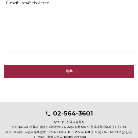
E-mail:
ksct@chol.com
목록
02-564-3601
상호 : (사)한국의류학회
주소 : [06130] 서울시 강남구 테헤란로 7길 22(역삼동 635-4) 한국과학기술회관 1관 513호
대표 : 하지수
사업자등록번호 : 112-82-06093
Tel : 02-564-3601 (사무국) / 02-564-3602 (편집국)
E-Mail :
학회 사무국: ksct@ksct.or.kr