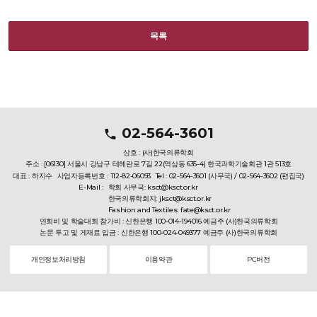
목록
02-564-3601
상호 : (사)한국의류학회
주소 : [06130] 서울시 강남구 테헤란로 7길 22(역삼동 635-4) 한국과학기술회관 1관 513호
대표 : 하지수
사업자등록번호 : 112-82-06093
Tel : 02-564-3601 (사무국) / 02-564-3602 (편집국)
E-Mail :
학회 사무국: ksct@ksct.or.kr
한국의류학회지: jksct@ksct.or.kr
Fashion and Textiles: fate@ksct.or.kr
연회비 및 학술대회 참가비 : 신한은행 100-014-194016 예금주 (사)한국의류학회
논문 투고 및 게재료 입금 : 신한은행 100-024-049377 예금주 (사)한국의류학회
개인정보처리방침
이용약관
PC버전