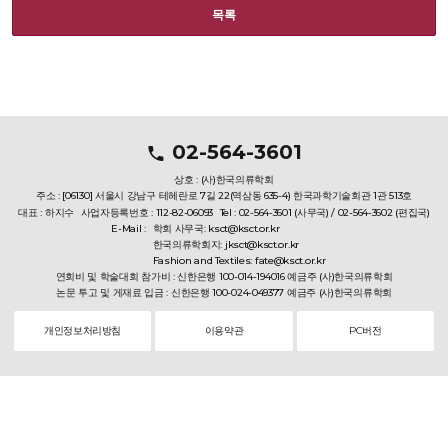
목록
02-564-3601
상호 : (사)한국의류학회
주소 : [06130] 서울시 강남구 테헤란로 7길 22(역삼동 635-4) 한국과학기술회관 1관 513호
대표 : 하지수
사업자등록번호 : 112-82-06093
Tel : 02-564-3601 (사무국) / 02-564-3602 (편집국)
E-Mail :
학회 사무국: ksct@ksct.or.kr
한국의류학회지: jksct@ksct.or.kr
Fashion and Textiles: fate@ksct.or.kr
연회비 및 학술대회 참가비 : 신한은행 100-014-194016 예금주 (사)한국의류학회
논문 투고 및 게재료 입금 : 신한은행 100-024-049377 예금주 (사)한국의류학회
개인정보처리방침
이용약관
PC버전