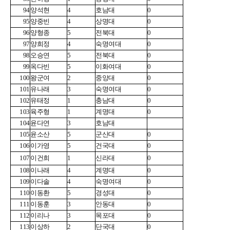
94
양석현
4
호남대
0
95
양중빈
4
상명대
0
96
양형종
5
전북대
0
97
양희정
4
숙명여대
0
98
오승연
5
전북대
0
99
옥다빈
5
이화여대
0
100
왕군여
2
중앙대
0
101
유나래
3
숙명여대
0
102
유태정
1
충남대
0
103
육주형
1
계명대
0
104
윤다연
3
호남대
105
윤소산
5
군산대
0
106
이가영
5
건국대
0
107
이건희
1
신라대
0
108
이나래
4
계명대
0
109
이다솔
4
숙명여대
0
110
이동환
5
경성대
0
111
이동훈
3
안동대
0
112
이리나
3
목포대
0
113
이상하
2
단국대
0