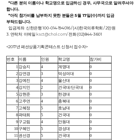
*다른 분의 이름이나 학교명으로 입금하신 경우, 사무국으로 알려주셔야
합니다.
*아직 참가비를 납부하지 못한 분들은 5월 17일(수)까지 입금
부탁드립니다.
입금계좌: 신한은행 100-014-194016 / (사)한국의류학회 / 2만원
3. 연락처: 이메일
ksct@chol.com/
전화:(02)844-3601
<2017년 패션상품기획콘테스트 신청서 접수자>
번호
이름
인원
학교명
참가비
1
강승지
4
계명대
0
2
강연경
3
덕성여대
0
3
강예진
4
울산대
0
4
강지인
2
건국대/단국대
0
5
강현준
3
한경대
0
6
고주연
4
충북대
0
7
고혜정
5
호남대
0
8
곽태희
5
건국대
0
9
구교림
4
안동대
0
10
구혜인
5
경성대
0
11
권선경
5
건국대
0