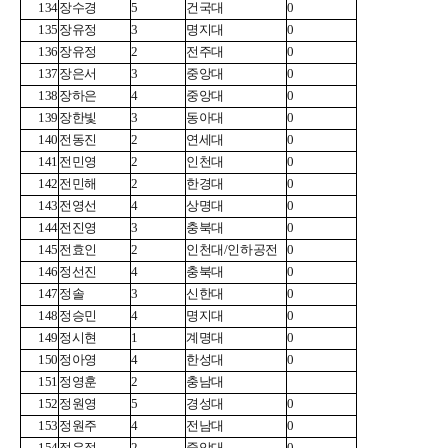
134
장수경
5
건국대
0
135
장유정
3
명지대
0
136
장유정
2
전주대
0
137
장은서
3
중앙대
0
138
장하은
4
중앙대
0
139
장한빛
3
동아대
0
140
전동진
2
연세대
0
141
전민영
2
인천대
0
142
전민해
2
한경대
0
143
전영선
4
상명대
0
144
전진영
3
충북대
0
145
전효인
2
인천대/인하공전
0
146
정선진
4
충북대
0
147
정솔
3
신한대
0
148
정승민
4
명지대
0
149
정시현
1
계명대
0
150
정아영
4
한성대
0
151
정영훈
2
충남대
152
정원영
5
경성대
0
153
정원주
4
전남대
0
154
정유정
2
중앙대
0