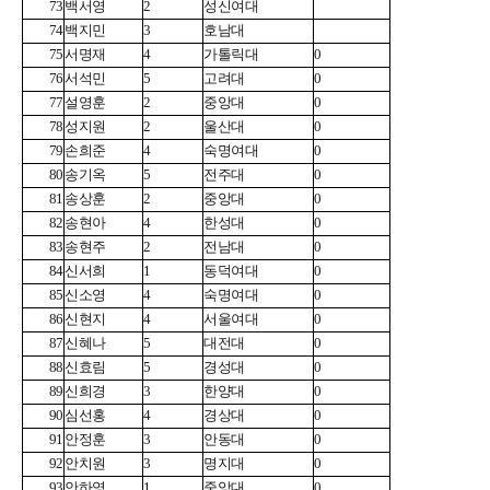
73
백서영
2
성신여대
74
백지민
3
호남대
75
서명재
4
가톨릭대
0
76
서석민
5
고려대
0
77
설영훈
2
중앙대
0
78
성지원
2
울산대
0
79
손희준
4
숙명여대
0
80
송기옥
5
전주대
0
81
송상훈
2
중앙대
0
82
송현아
4
한성대
0
83
송현주
2
전남대
0
84
신서희
1
동덕여대
0
85
신소영
4
숙명여대
0
86
신현지
4
서울여대
0
87
신혜나
5
대전대
0
88
신효림
5
경성대
0
89
신희경
3
한양대
0
90
심선홍
4
경상대
0
91
안정훈
3
안동대
0
92
안치원
3
명지대
0
93
안하영
1
중앙대
0