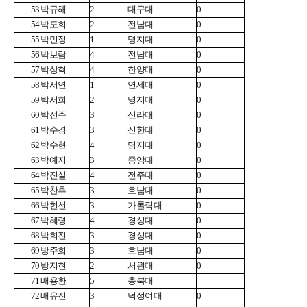
53
박규해
2
대구대
0
54
박도희
2
전남대
0
55
박민정
1
명지대
0
56
박보람
4
전남대
0
57
박상혁
4
한양대
0
58
박서연
1
연세대
0
59
박서희
2
명지대
0
60
박선주
3
신라대
0
61
박수경
3
신한대
0
62
박수현
4
명지대
0
63
박예지
3
중앙대
0
64
박진실
4
전주대
0
65
박찬후
3
호남대
0
66
박현선
3
가톨릭대
0
67
박혜령
4
경성대
0
68
박희진
3
경성대
0
69
방주희
3
호남대
0
70
방지현
2
서원대
0
71
배용환
5
충북대
72
배유진
3
덕성여대
0