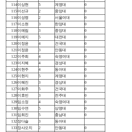
114
이상현
5
계명대
0
115
이선규
2
중앙대
0
116
이성령
2
서울여대
0
117
이소현
3
한양대
0
118
이예림
3
중앙대
0
119
이예지
5
대전대
0
120
이정윤
4
건국대
0
121
이정윤
3
안동대
0
122
이주희
4
숙명여대
0
123
이지혜
4
경성대
0
124
이현주
4
동아대
0
125
이현지
5
계명대
0
126
이혜진
3
경상대
0
127
이화주
5
건국대
0
128
이효빈
3
전주대
0
129
임소정
4
숙명여대
0
130
임수연
5
상명대
0
131
임희진
5
충남대
0
132
장다슬
3
동아대
133
장샤오치
2
안동대
0