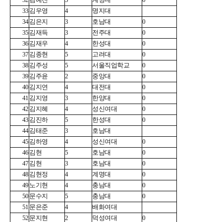
33
김우영
4
명지대
34
김은지
3
호남대
0
35
김재득
3
전주대
0
36
김재우
4
한성대
0
37
김종현
5
고려대
0
38
김주성
5
서울직업학교
0
39
김주윤
2
중앙대
0
40
김지연
4
대전대
0
41
김지영
3
한양대
0
42
김지혜
4
성신여대
0
43
김진하
5
한성대
0
44
김태준
3
호남대
45
김하영
4
성신여대
0
46
김현
5
호남대
0
47
김현
3
호남대
0
48
김현정
4
계명대
0
49
노기현
4
충남대
0
50
문수지
5
충남대
0
51
문은준
4
배화여대
52
문지현
2
덕성여대
0