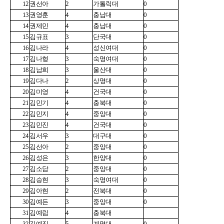
12
권선아
2
가톨릭대
0
13
권영훈
4
충남대
0
14
권제민
4
충남대
0
15
김규표
3
단국대
0
16
김나라
4
성신여대
0
17
김나형
3
숙명여대
0
18
김남희
3
울산대
0
19
김다나
2
상명대
0
20
김미영
4
건국대
0
21
김민기
4
충북대
0
22
김민지
4
중앙대
0
23
김민진
4
건국대
0
24
김서우
3
대구대
0
25
김선아
2
중앙대
0
26
김성은
3
한양대
0
27
김소담
2
중앙대
0
28
김승현
3
숙명여대
0
29
김아현
2
전북대
0
30
김예든
3
중앙대
0
31
김예림
4
충북대
32
김예진
5
계명대
0