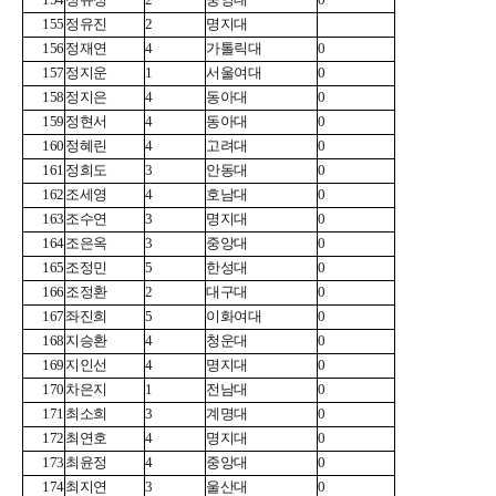
155
정유진
2
명지대
156
정재연
4
가톨릭대
0
157
정지운
1
서울여대
0
158
정지은
4
동아대
0
159
정현서
4
동아대
0
160
정혜린
4
고려대
0
161
정희도
3
안동대
0
162
조세영
4
호남대
0
163
조수연
3
명지대
0
164
조은옥
3
중앙대
0
165
조정민
5
한성대
0
166
조정환
2
대구대
0
167
좌진희
5
이화여대
0
168
지승환
4
청운대
0
169
지인선
4
명지대
0
170
차은지
1
전남대
0
171
최소희
3
계명대
0
172
최연호
4
명지대
0
173
최윤정
4
중앙대
0
174
최지연
3
울산대
0