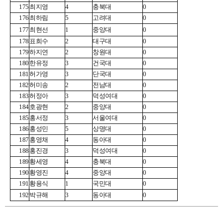
175
최지영
4
충북대
0
176
최하림
5
고려대
0
177
최현선
1
중앙대
0
178
표희수
2
대구대
0
179
하지연
2
창원대
0
180
한유정
3
건국대
0
181
허가영
3
단국대
0
182
허미송
2
전남대
0
183
허정아
3
덕성여대
0
184
호광현
2
중앙대
0
185
홍서정
3
서울여대
0
186
홍성민
5
상명대
0
187
홍영채
4
동아대
0
188
홍진경
3
덕성여대
0
189
황세영
4
충북대
0
190
황영진
4
중앙대
0
191
황용식
1
국민대
0
192
박규해
3
동아대
0