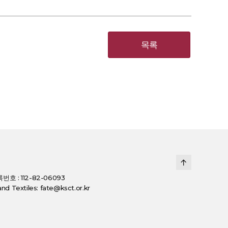
목록
호 : 112-82-06093
d Textiles: fate@ksct.or.kr