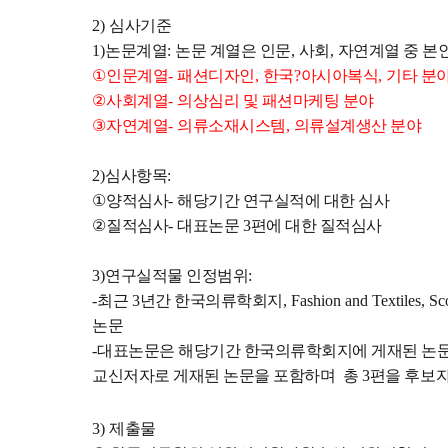
2)
심사기준
1)
논문계열
:
논문 계열은 인문
,
사회
,
자연계열 중 본
①
인문계열
-
패션디자인
,
한국
?
아시아복식
,
기타 분
②
사회계열
-
의상심리 및 패션마케팅 분야
③
자연계열
-
의류소재시스템
,
의류설계생산 분야
2)
심사항목
:
①
양적심사
-
해당기간 연구실적에 대한 심사
②
질적심사
-
대표논문
3
편에 대한 질적심사
3)
연구실적물 인정범위
:
-
최근
3
년간 한국의류학회지
, Fashion and Textiles, 
논문
-
대표논문은 해당기간 한국의류학회지에 게재된 논
교신저자로 게재된 논문을 포함하며
총
3
편을 후보자
3)
제출물