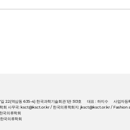
7길 22(역삼동 635-4) 한국과학기술회관 1관 513호
대표 : 하지수
사업자등록번
: 학회 사무국: ksct@ksct.or.kr / 한국의류학회지: jksct@ksct.or.kr / Fashion an
(사)한국의류학회
(사)한국의류학회