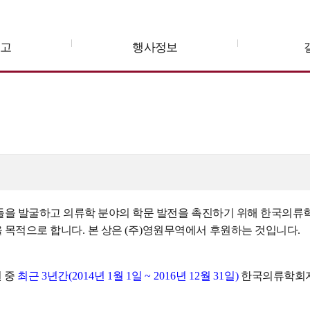
공고
행사정보
들을 발굴하고 의류학 분야의 학문 발전을 촉진하기 위해 한국의류
을 목적으로 합니다
.
본 상은
(
주
)
영원무역에서 후원하는 것입니다
.
 중
최근
3
년간
(2014
년
1
월
1
일
~ 2016
년
12
월
31
일
)
한국의류학회