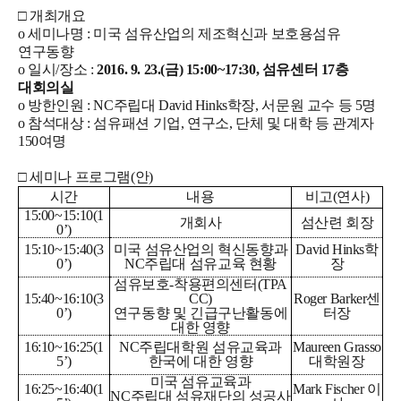
□ 개최개요
o 세미나명 : 미국 섬유산업의 제조혁신과 보호용섬유
연구동향
o 일시/장소 :
2016. 9. 23.(금) 15:00~17:30, 섬유센터 17층
대회의실
o 방한인원 : NC주립대 David Hinks학장, 서문원 교수 등 5명
o 참석대상 : 섬유패션 기업, 연구소, 단체 및 대학 등 관계자
150여명
□ 세미나 프로그램(안)
시간
내용
비고(연사)
15:00~15:10(1
개회사
섬산련 회장
0’)
15:10~15:40(3
미국 섬유산업의 혁신동향과
David Hinks학
0’)
NC주립대 섬유교육 현황
장
섬유보호-착용편의센터(TPA
15:40~16:10(3
CC)
Roger Barker센
0’)
연구동향 및 긴급구난활동에
터장
대한 영향
16:10~16:25(1
NC주립대학원 섬유교육과
Maureen Grasso
5’)
한국에 대한 영향
대학원장
미국 섬유교육과
16:25~16:40(1
Mark Fischer 이
NC주립대 섬유재단의 성공사