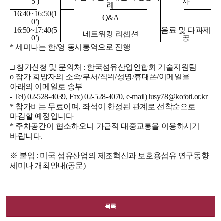
5’)
사
례
16:40~16:50(1
Q&A
0’)
16:50~17:40(5
음료 및 다과제
네트워킹 리셉션
0’)
공
* 세미나는 한/영 동시통역으로 진행
□ 참가신청 및 문의처 : 한국섬유산업연합회 기술지원팀
o
참가 희망자의 소속/부서/직위/성명/휴대폰/이메일을
아래의 이메일로 송부
- Tel) 02-528-4039, Fax) 02-528-4070, e-mail) lusy78@kofoti.or.kr
* 참가비는 무료이며, 좌석이 한정된 관계로 선착순으로
마감할 예정입니다.
* 주차공간이 협소하오니 가급적 대중교통을 이용하시기
바랍니다.
※ 붙임 : 미국 섬유산업의 제조혁신과 보호용섬유 연구동향
세미나 개최안내(공문)
목록