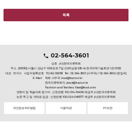
목록
02-564-3601
상호 : (사)한국의류학회
주소 : [06130] 서울시 강남구 테헤란로 7길 22(역삼동 635-4) 한국과학기술회관 1관 513호
대표 : 하지수
사업자등록번호 : 112-82-06093
Tel : 02-564-3601 (사무국) / 02-564-3602 (편집국)
E-Mail :
학회 사무국: ksct@ksct.or.kr
한국의류학회지: jksct@ksct.or.kr
Fashion and Textiles: fate@ksct.or.kr
연회비 및 학술대회 참가비 : 신한은행 100-014-194016 예금주 (사)한국의류학회
논문 투고 및 게재료 입금 : 신한은행 100-024-049377 예금주 (사)한국의류학회
개인정보처리방침
이용약관
PC버전