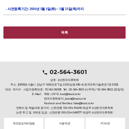
- 사전등록기간: 2016년 3월 1일(화) ~ 3월 31일(목)까지
목록
02-564-3601
상호 : (사)한국의류학회
주소 : [06130] 서울시 강남구 테헤란로 7길 22(역삼동 635-4) 한국과학기술회관 1관 513호
대표 : 하지수
사업자등록번호 : 112-82-06093
Tel : 02-564-3601 (사무국) / 02-564-3602 (편집국)
E-Mail :
학회 사무국: ksct@ksct.or.kr
한국의류학회지: jksct@ksct.or.kr
Fashion and Textiles: fate@ksct.or.kr
연회비 및 학술대회 참가비 : 신한은행 100-014-194016 예금주 (사)한국의류학회
논문 투고 및 게재료 입금 : 신한은행 100-024-049377 예금주 (사)한국의류학회
개인정보처리방침
이용약관
PC버전