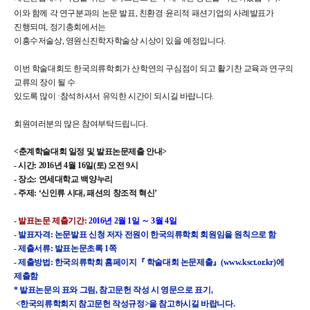
이와 함께 각 연구분과의 논문 발표, 친환경·윤리적 패션기업의 사례발표가
진행되며, 정기총회에서는
이흥수저술상, 영원신진학자학술상 시상이 있을 예정입니다.
이번 학술대회도 한국의류학회가 산학연의 구심점이 되고 활기찬 교육과 연구의
교류의 장이 될 수
있도록 많이 ·참석하셔서 유익한 시간이 되시길 바랍니다.
회원여러분의 많은 참여부탁드립니다.
<춘계학술대회 일정 및 발표논문제출 안내>
- 시간: 2016년 4월 16일(토) 오전 9시
- 장소: 연세대학교 백양누리
- 주제: ‘신인류 시대, 패션의 창조적 혁신’
- 발표논문 제출기간:
2016년 2월 1일 ～ 3월 4일
- 발표자격: 논문발표 신청 저자 전원이 한국의류학회 회원임을 원칙으로 함
- 제출서류: 발표논문초록 1쪽
- 제출방법: 한국의류학회 홈페이지『 학술대회 논문제출』(
www.ksct.or.kr
)에
제출함
* 발표논문의 표와 그림, 참고문헌 작성 시 영문으로 표기,
<한국의류학회지 참고문헌 작성규정>을 참고하시길 바랍니다.