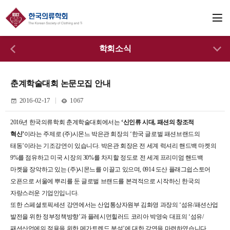
학회소식
춘계학술대회 논문모집 안내
2016-02-17
1067
2016년 한국의류학회 춘계학술대회에서는
‘신인류 시대, 패션의 창조적
혁신’
이라는 주제로
(주)시몬느 박은관 회장의 ‘한국 글로벌 패션브랜드의
태동’이라는 기조강연이 있습니다.
박은관 회장은 전 세계 럭셔리 핸드백 마켓의
9%를 점유하고 미국 시장의 30%를 차지할 정도로 전 세계 프리미엄 핸드백
마켓을 장악하고 있는 (주)시몬느를 이끌고 있으며, 0914 도산 플래그쉽스토어
오픈으로 서울에 뿌리를 둔 글로벌 브랜드를 본격적으로 시작하신 한국의
자랑스러운 기업인입니다.
또한 스페셜토픽세션 강연에서는 산업통상자원부 김화영 과장의 ‘섬유/패션산업
발전을 위한 정부정책방향’과 플레시먼힐러드 코리아 박영숙 대표의 ‘섬유/
패션산업에의 적용을 위한 메가트렌드 분석’에 대한 강연
을 마련하였습니다.