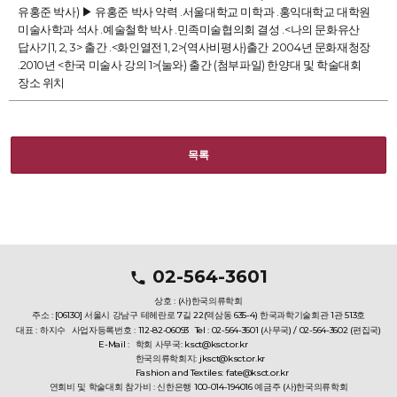
유홍준 박사) ▶ 유홍준 박사 약력 .서울대학교 미학과 .홍익대학교 대학원
미술사학과 석사 .예술철학 박사 .민족미술협의회 결성 .<나의 문화유산
답사기1, 2, 3> 출간 .<화인열전 1, 2>(역사비평사)출간 .2004년 문화재청장
.2010년 <한국 미술사 강의 1>(눌와) 출간 (첨부파일) 한양대 및 학술대회
장소 위치
목록
02-564-3601
상호 : (사)한국의류학회
주소 : [06130] 서울시 강남구 테헤란로 7길 22(역삼동 635-4) 한국과학기술회관 1관 513호
대표 : 하지수
사업자등록번호 : 112-82-06093
Tel : 02-564-3601 (사무국) / 02-564-3602 (편집국)
E-Mail :
학회 사무국: ksct@ksct.or.kr
한국의류학회지: jksct@ksct.or.kr
Fashion and Textiles: fate@ksct.or.kr
연회비 및 학술대회 참가비 : 신한은행 100-014-194016 예금주 (사)한국의류학회