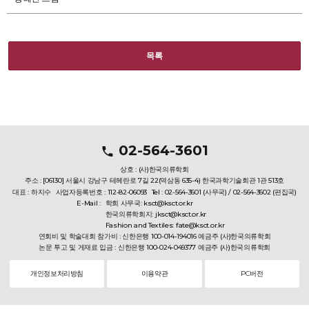
목록
02-564-3601
상호 : (사)한국의류학회
주소 : [06130] 서울시 강남구 테헤란로 7길 22(역삼동 635-4) 한국과학기술회관 1관 513호
대표 : 하지수
사업자등록번호 : 112-82-06093
Tel : 02-564-3601 (사무국) / 02-564-3602 (편집국)
E-Mail :
학회 사무국: ksct@ksct.or.kr
한국의류학회지: jksct@ksct.or.kr
Fashion and Textiles: fate@ksct.or.kr
연회비 및 학술대회 참가비 : 신한은행 100-014-194016 예금주 (사)한국의류학회
논문 투고 및 게재료 입금 : 신한은행 100-024-049377 예금주 (사)한국의류학회
개인정보처리방침
이용약관
PC버전