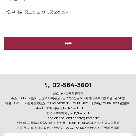
*첨부파일-공모전 포스터, 공모전 안내
목록
02-564-3601
상호 : (사)한국의류학회
주소 : [06130] 서울시 강남구 테헤란로 7길 22(역삼동 635-4) 한국과학기술회관 1관 513호
대표 : 하지수
사업자등록번호 : 112-82-06093
Tel : 02-564-3601 (사무국) / 02-564-3602 (편집국)
E-Mail :
학회 사무국: ksct@ksct.or.kr
한국의류학회지: jksct@ksct.or.kr
Fashion and Textiles: fate@ksct.or.kr
연회비 및 학술대회 참가비 : 신한은행 100-014-194016 예금주 (사)한국의류학회
논문 투고 및 게재료 입금 : 신한은행 100-024-049377 예금주 (사)한국의류학회