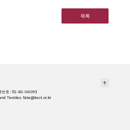
목록
호 : 112-82-06093
d Textiles: fate@ksct.or.kr