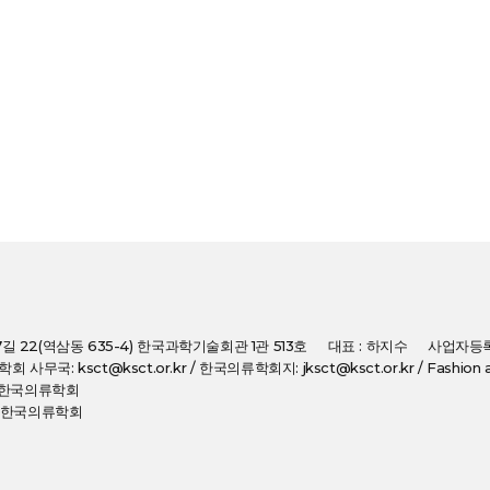
7길 22(역삼동 635-4) 한국과학기술회관 1관 513호
대표 : 하지수
사업자등록번
: 학회 사무국: ksct@ksct.or.kr / 한국의류학회지: jksct@ksct.or.kr / Fashion an
(사)한국의류학회
(사)한국의류학회