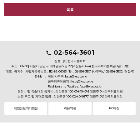
목록
02-564-3601
상호 : (사)한국의류학회
주소 : [06130] 서울시 강남구 테헤란로 7길 22(역삼동 635-4) 한국과학기술회관 1관 513호
대표 : 하지수
사업자등록번호 : 112-82-06093
Tel : 02-564-3601 (사무국) / 02-564-3602 (편집국)
E-Mail :
학회 사무국: ksct@ksct.or.kr
한국의류학회지: jksct@ksct.or.kr
Fashion and Textiles: fate@ksct.or.kr
연회비 및 학술대회 참가비 : 신한은행 100-014-194016 예금주 (사)한국의류학회
논문 투고 및 게재료 입금 : 신한은행 100-024-049377 예금주 (사)한국의류학회
개인정보처리방침
이용약관
PC버전