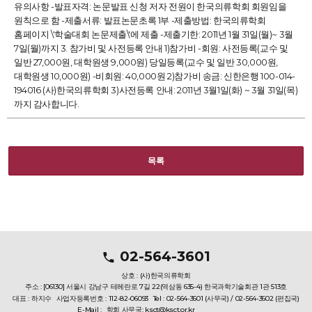
유의사항 -발표자격: 논문발표 신청 저자 전원이 한국의류학회 회원임을
원칙으로 함 -제출서류: 발표논문초록 1부 -제출방법: 한국의류학회
홈페이지 \'학술대회 논문제출\'에 제출 -제출기한: 2011년 1월 31일(월)~ 3월
7일(월)까지 3. 참가비 및 사전등록 안내 1)참가비 -회원: 사전등록(교수 및
일반 27,000원, 대학원생 9,000원) 당일등록(교수 및 일반 30,000원,
대학원생 10,000원) -비회원: 40,000원 2)참가비 송금: 신한은행 100-014-
194016 (사)한국의류학회 3)사전등록 안내: 2011년 3월1일(화) ~ 3월 31일(목)
까지 감사합니다.
목록
02-564-3601
상호 : (사)한국의류학회
주소 : [06130] 서울시 강남구 테헤란로 7길 22(역삼동 635-4) 한국과학기술회관 1관 513호
대표 : 하지수
사업자등록번호 : 112-82-06093
Tel : 02-564-3601 (사무국) / 02-564-3602 (편집국)
E-Mail :
학회 사무국: ksct@ksct.or.kr