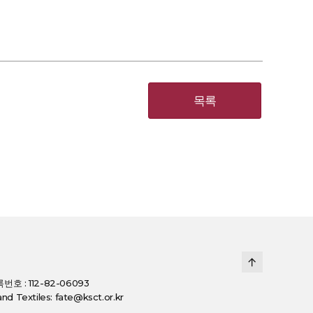
목록
호 : 112-82-06093
d Textiles: fate@ksct.or.kr