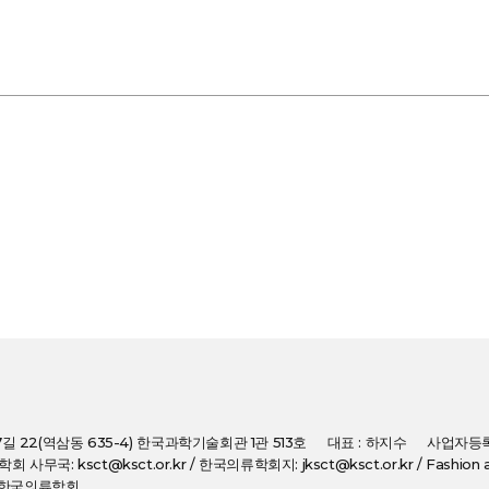
7길 22(역삼동 635-4) 한국과학기술회관 1관 513호
대표 : 하지수
사업자등록번
: 학회 사무국: ksct@ksct.or.kr / 한국의류학회지: jksct@ksct.or.kr / Fashion an
(사)한국의류학회