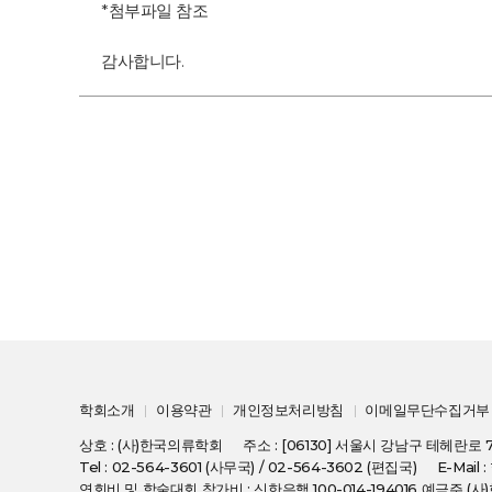
*첨부파일 참조
감사합니다.
학회소개
이용약관
개인정보처리방침
이메일무단수집거부
상호 : (사)한국의류학회
주소 : [06130] 서울시 강남구 테헤란로 
Tel : 02-564-3601 (사무국) / 02-564-3602 (편집국)
E-Mail 
연회비 및 학술대회 참가비 : 신한은행 100-014-194016 예금주 