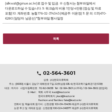
(silkwa1@ginue.ac.kr)로 접수 및 입금. ※ 신청서는 첨부파일에서
다운로드하실 수 있습니다. 9. 워크숍의 비용: 1인당 4만원 (점심 및 자료
포함) 10. 계좌번호: 농협 176-02-374345 (예금주: 이윤정) 11. 문 의: 031)470-
6280 (담당자: 남궁선) *첨부파일:행사일정
목록
02-564-3601
상호 : (사)한국의류학회
주소 : [06130] 서울시 강남구 테헤란로 7길 22(역삼동 635-4) 한국과학기술회관 1관 513호
대표 : 하지수
사업자등록번호 : 112-82-06093
Tel : 02-564-3601 (사무국) / 02-564-3602 (편집국)
E-Mail :
학회 사무국: ksct@ksct.or.kr
한국의류학회지: jksct@ksct.or.kr
Fashion and Textiles: fate@ksct.or.kr
연회비 및 학술대회 참가비 : 신한은행 100-014-194016 예금주 (사)한국의류학회
논문 투고 및 게재료 입금 : 신한은행 100-024-049377 예금주 (사)한국의류학회