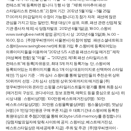
컨테스트”에 등록하면 됩니다. 1) 행 사 명 : “제1회 아마추어 패션
스타일리스트 컨테스트” 2) 참여 기간 : 2012년 5월 10일 ~ 5월 25일
17:00까지 (마감일까지 수정이 가능합니다) 3) 참가 자격 : 패션에 많은
관심을 가지고 있는 일반인, 학생 대상 (※ 섬유, 의류, 패션 관련 산업체 및
기관 종사자 제외) 4) 당첨자발표 : 2012년 6월 1일(금, 18:00, 스윙비
www.swingbee.net에 팝업 공지) 5) 시 상 : 2012년 6월 5일(화, 14:00 ~
16:00, 장소 : (주)영우씨엔아이 서울본사) 6) 참여 방법 : 패션소셜네트워크
스윙비(www.swingbee.net)에 회원 가입 후 스윙비에 등록되어있는
의류이미지들을 이용하여 “2012년 S/S 시즌용 패션스타일 매거진” 제작
(여성복에 한함) 및 “마을” → “2012년도 제1회 패션 스타일리스트
컨테스트”에 등록(자유응모, 최대 5개 까지 등록가능. 단, 스윙비에
등록되어있는 의류이미지를 최소 1개 이상 대표이미지로 선택하여 스타일
제안). 7) 심사 기준 : - 1차 심사: 스윙비를 통해 일반인들의 추천순위 상위
50위까지 선정. - 2차 심사: 선정된 상위 50위까지의 매거진을 (주)
영우씨엔아이와 온라인 쇼핑몰 스타일리스트들의 평가를 통해 최종 심사
(매거진의 구성도, 코디네이션, 정보 표현력, 매력도 등을 중심으로 심사). 8)
시상 내용 : 스윙비상(1명) : 100만원 베스트매거진상(1명) : 50만.
베스트스타일상(2명) : 30만원 쇼핑몰특별상(8명) : 윙스몰상(4명), 멋남상
(4명) (※ 1인당 5만원권 구매 쿠폰 지급) ※ 대회기간내 스윙비에 등록한
회원대상으로 추첨(20명)을 통해 8Gbyte USB memory를 증정합니다.
(당첨자발표일자에 맞춰 사이트에 공지. 스윙비상, 베스트매거진상,
베스트스타일상은 제세공제후 지급) -주최 및 주관 : (주)영우씨엔아이 -