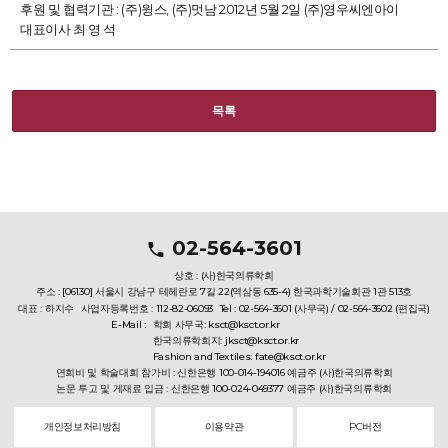
후원 및 협력기관 : (주)윙스, (주)멋남 2012년 5월 2일 (주)영우씨엔아이
대표이사 최 영 석
목록
02-564-3601
상호 : (사)한국의류학회
주소 : [06130] 서울시 강남구 테헤란로 7길 22(역삼동 635-4) 한국과학기술회관 1관 513호
대표 : 하지수
사업자등록번호 : 112-82-06093
Tel : 02-564-3601 (사무국) / 02-564-3602 (편집국)
E-Mail :
학회 사무국: ksct@ksct.or.kr
한국의류학회지: jksct@ksct.or.kr
Fashion and Textiles: fate@ksct.or.kr
연회비 및 학술대회 참가비 : 신한은행 100-014-194016 예금주 (사)한국의류학회
논문 투고 및 게재료 입금 : 신한은행 100-024-049377 예금주 (사)한국의류학회
개인정보처리방침
이용약관
PC버전