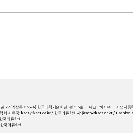
7길 22(역삼동 635-4) 한국과학기술회관 1관 513호
대표 : 하지수
사업자등록번
: 학회 사무국: ksct@ksct.or.kr / 한국의류학회지: jksct@ksct.or.kr / Fashion an
(사)한국의류학회
(사)한국의류학회