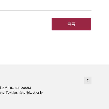
목록
호 : 112-82-06093
d Textiles: fate@ksct.or.kr