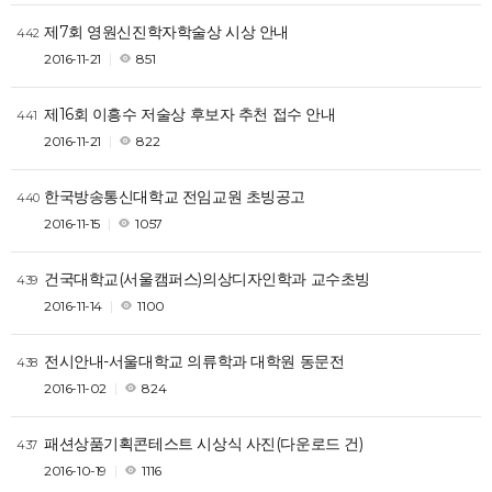
제7회 영원신진학자학술상 시상 안내
442
2016-11-21
851
제16회 이흥수 저술상 후보자 추천 접수 안내
441
2016-11-21
822
한국방송통신대학교 전임교원 초빙공고
440
2016-11-15
1057
건국대학교(서울캠퍼스)의상디자인학과 교수초빙
439
2016-11-14
1100
전시안내-서울대학교 의류학과 대학원 동문전
438
2016-11-02
824
패션상품기획콘테스트 시상식 사진(다운로드 건)
437
2016-10-19
1116