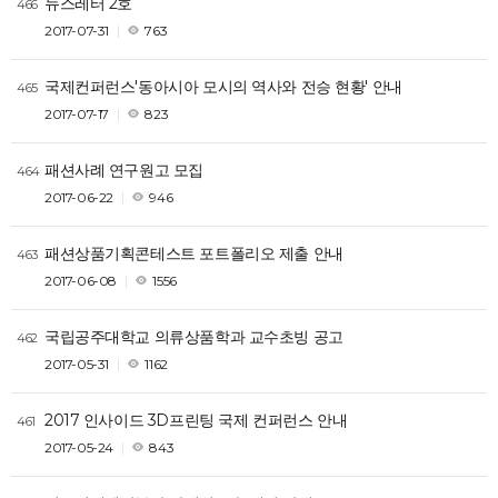
뉴스레터 2호
466
2017-07-31
763
국제컨퍼런스'동아시아 모시의 역사와 전승 현황' 안내
465
2017-07-17
823
패션사례 연구원고 모집
464
2017-06-22
946
패션상품기획콘테스트 포트폴리오 제출 안내
463
2017-06-08
1556
국립공주대학교 의류상품학과 교수초빙 공고
462
2017-05-31
1162
2017 인사이드 3D프린팅 국제 컨퍼런스 안내
461
2017-05-24
843