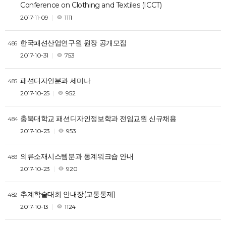
Conference on Clothing and Textiles (ICCT)
2017-11-09
1111
한국패션산업연구원 원장 공개모집
486
2017-10-31
753
패션디자인분과 세미나
485
2017-10-25
952
충북대학교 패션디자인정보학과 전임교원 신규채용
484
2017-10-23
953
의류소재시스템분과 동계워크숍 안내
483
2017-10-23
920
추계학술대회 안내장(교통통제)
482
2017-10-13
1124