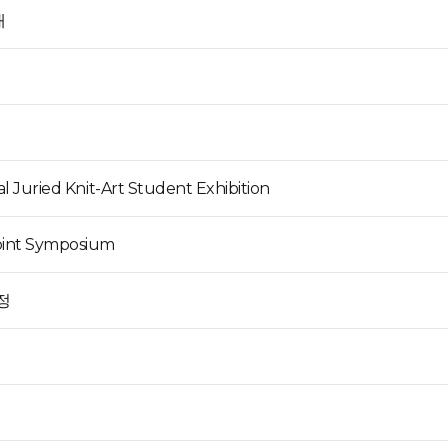
내
nal Juried Knit-Art Student Exhibition
Joint Symposium
정