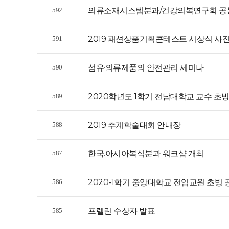
의류소재시스템분과/건강의복연구회 
592
2019 패션상품기획콘테스트 시상식 사
591
섬유·의류제품의 안전관리 세미나
590
2020학년도 1학기 전남대학교 교수 초빙
589
2019 추계학술대회 안내장
588
한국.아시아복식분과 워크샵 개최
587
2020-1학기 중앙대학교 전임교원 초빙 
586
프렐린 수상자 발표
585