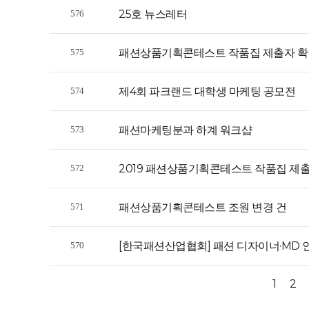
25호 뉴스레터
576
패션상품기획콘테스트 작품집 제출자 확
575
제4회 파크랜드 대학생 마케팅 공모전
574
패션마케팅분과 하계 워크샵
573
2019 패션상품기획콘테스트 작품집 제출
572
패션상품기획콘테스트 조원 변경 건
571
[한국패션산업협회] 패션 디자이너·MD
570
1
2