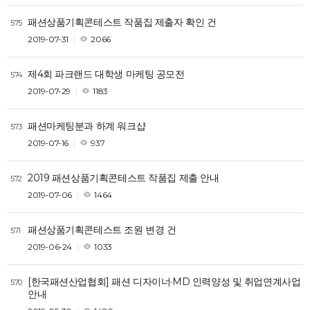
패션상품기획콘테스트 작품집 제출자 확인 건
575
2019-07-31
2066
제4회 파크랜드 대학생 마케팅 공모전
574
2019-07-29
1183
패션마케팅분과 하계 워크샵
573
2019-07-16
937
2019 패션상품기획콘테스트 작품집 제출 안내
572
2019-07-06
1464
패션상품기획콘테스트 조원 변경 건
571
2019-06-24
1033
[한국패션산업협회] 패션 디자이너·MD 인력양성 및 취업연계사업
570
안내