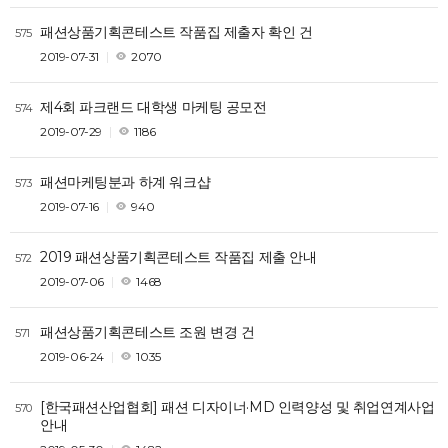
패션상품기획콘테스트 작품집 제출자 확인 건
575
2019-07-31
2070
제4회 파크랜드 대학생 마케팅 공모전
574
2019-07-29
1186
패션마케팅분과 하계 워크샵
573
2019-07-16
940
2019 패션상품기획콘테스트 작품집 제출 안내
572
2019-07-06
1468
패션상품기획콘테스트 조원 변경 건
571
2019-06-24
1035
[한국패션산업협회] 패션 디자이너·MD 인력양성 및 취업연계사업
570
안내