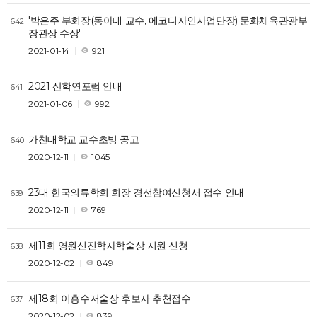
'박은주 부회장(동아대 교수, 에코디자인사업단장) 문화체육관광부
642
장관상 수상'
2021-01-14
921
2021 산학연포럼 안내
641
2021-01-06
992
가천대학교 교수초빙 공고
640
2020-12-11
1045
23대 한국의류학회 회장 경선참여신청서 접수 안내
639
2020-12-11
769
제11회 영원신진학자학술상 지원 신청
638
2020-12-02
849
제18회 이흥수저술상 후보자 추천접수
637
2020-12-02
839