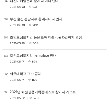
패션마케팅분과 춘계 세미나 안내
666
2021-06-01
931
부산.울산.경남지부 춘계세미나 안내
665
2021-06-01
788
조인트심포지엄 논문초록 제출- 6월15일까지 연장
664
2021-05-28
834
조인트심포지엄 Template 안내
663
2021-05-17
874
제주대학교 교수 공채
662
2021-05-17
1174
2021년 패션상품기획콘테스트 참가자 리스트
661
2021-05-03
3201