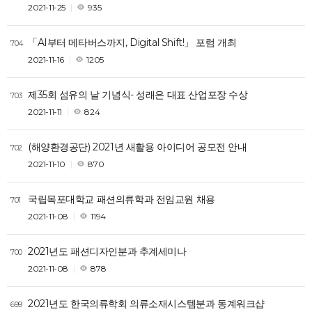
2021-11-25
935
「AI부터 메타버스까지, Digital Shift!」 포럼 개최
704
2021-11-16
1205
제35회 섬유의 날 기념식- 성래은 대표 산업포장 수상
703
2021-11-11
824
(해양환경공단) 2021년 새활용 아이디어 공모전 안내
702
2021-11-10
870
국립목포대학교 패션의류학과 전임교원 채용
701
2021-11-08
1194
2021년도 패션디자인분과 추계세미나
700
2021-11-08
878
2021년도 한국의류학회 의류소재시스템분과 동계워크샵
699