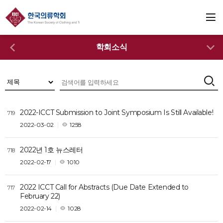
학회소식
2022-ICCT Submission to Joint Symposium Is Still Available!
719
2022-03-02
1258
2022년 1호 뉴스레터
718
2022-02-17
1010
2022 ICCT Call for Abstracts (Due Date Extended to
717
February 22)
2022-02-14
1028