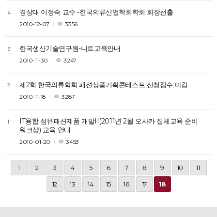
경상대 이정숙 교수 -한국의류산업학회학회 회장선출
4
2010-12-07
3356
한국생산기술연구원-니트교육안내
3
2010-11-30
3247
제2회 한국의류학회 패션상품기획콘테스트 신청접수 마감
2
2010-11-18
3287
IT융합 섬유패션제품 개발II(2011년 2월 오사카 집체교육 준비
1
워크샵) 교육 안내
2010-01-20
3453
1
2
3
4
5
6
7
8
9
10
11
12
13
14
15
16
17
18