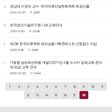
경상대 이정숙 교수 -한국의류산업학회학회 회장선출
4
2010-12-07
3357
한국생산기술연구원-니트교육안내
3
2010-11-30
3248
제2회 한국의류학회 패션상품기획콘테스트 신청접수 마감
2
2010-11-18
3287
IT융합 섬유패션제품 개발II(2011년 2월 오사카 집체교육 준비
1
워크샵) 교육 안내
2010-01-20
3454
1
2
3
4
5
6
7
8
9
10
11
12
13
14
15
16
17
18