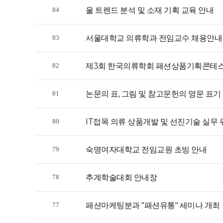
울 트렌드 분석 및 소재 기획 교육 안내
84
서울대학교 의류학과 전임교수 채용안내
83
제3회 한국의류학회 패션상품기획콘테스
82
논문의 표, 그림 및 참고문헌의 영문 표기
81
IT접목 의류 상품개발 및 선진기술 실무
80
숙명여자대학교 전임교원 초빙 안내
79
추계학술대회 안내장
78
패션마케팅분과 "패션유통" 세미나 개최
77