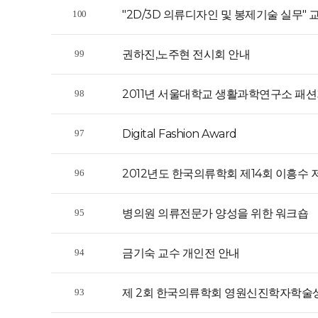
"2D/3D 의류디자인 및 봉제기술 실무"
100
권하진,노주현 전시회 안내
99
2011년 서울대학교 생활과학연구소 패션기
98
Digital Fashion Award
97
2012년도 한국의류학회 제14회 이흥수 
96
병의원 의류전문가 양성을 위한 워크숍
95
금기숙 교수 개인전 안내
94
제 2회 한국의류학회 영원신진학자학술
93