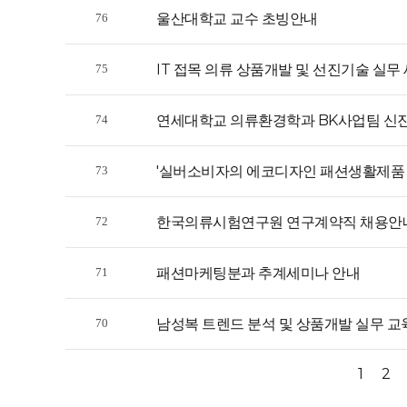
울산대학교 교수 초빙안내
76
IT 접목 의류 상품개발 및 선진기술 실무
75
연세대학교 의류환경학과 BK사업팀 신
74
'실버소비자의 에코디자인 패션생활제품 
73
한국의류시험연구원 연구계약직 채용안
72
패션마케팅분과 추계세미나 안내
71
남성복 트렌드 분석 및 상품개발 실무 교
70
1
2