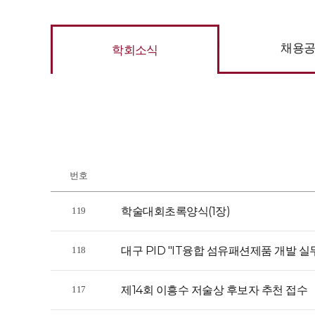
채용
학회소식
번호
학술대회초록양식(1장)
119
대구 PID "IT융합 섬유패션제품 개발 실
118
제14회 이흥수 저술상 후보자 추천 접수
117