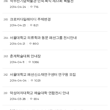
석주선기념박물관 민속.복식 제33회 특별전
266
2014-04-24
716
크로커다일레이디 주제변경
265
2014-04-23
821
서울대학교 의류학과 동문 패션그룹 전시안내
264
2014-04-21
890
춘계학술대회 안내장
263
2014-04-11
1086
서울대학교 패션신소재연구센터 연구원 모집
262
2014-04-04
1029
덕성여자대학교 예술대학 연합전시 안내
261
2014-03-28
694