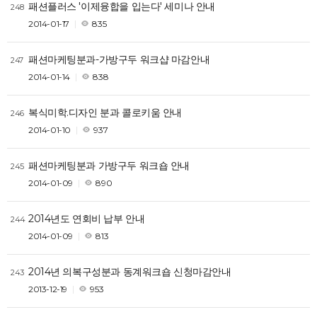
패션플러스 '이제융합을 입는다' 세미나 안내
248
2014-01-17
835
패션마케팅분과-가방구두 워크샵 마감안내
247
2014-01-14
838
복식미학.디자인 분과 콜로키움 안내
246
2014-01-10
937
패션마케팅분과 가방구두 워크숍 안내
245
2014-01-09
890
2014년도 연회비 납부 안내
244
2014-01-09
813
2014년 의복구성분과 동계워크숍 신청마감안내
243
2013-12-19
953