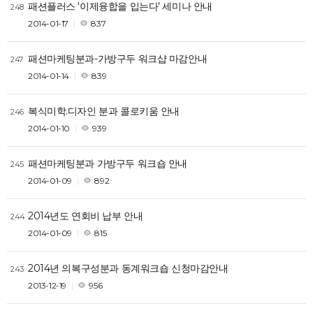
패션플러스 '이제융합을 입는다' 세미나 안내
248
2014-01-17
837
패션마케팅분과-가방구두 워크샵 마감안내
247
2014-01-14
839
복식미학.디자인 분과 콜로키움 안내
246
2014-01-10
939
패션마케팅분과 가방구두 워크숍 안내
245
2014-01-09
892
2014년도 연회비 납부 안내
244
2014-01-09
815
2014년 의복구성분과 동계워크숍 신청마감안내
243
2013-12-19
956