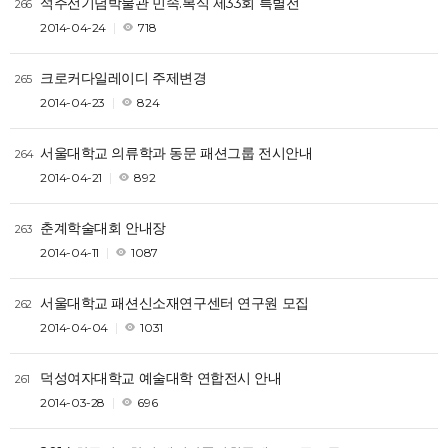
석주선기념박물관 민속.복식 제33회 특별전
266
2014-04-24
718
크로커다일레이디 주제변경
265
2014-04-23
824
서울대학교 의류학과 동문 패션그룹 전시안내
264
2014-04-21
892
춘계학술대회 안내장
263
2014-04-11
1087
서울대학교 패션신소재연구센터 연구원 모집
262
2014-04-04
1031
덕성여자대학교 예술대학 연합전시 안내
261
2014-03-28
696