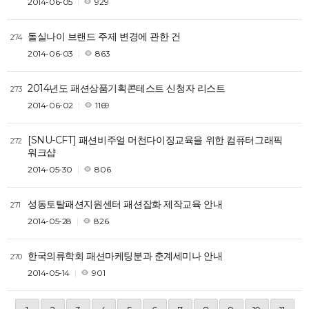
2014-06-05
929
돌실나이 브랜드 주제 변경에 관한 건
274
2014-06-03
863
2014년도 패션상품기획콘테스트 신청자 리스트
273
2014-06-02
1169
[SNU-CFT] 패션비주얼 머천다이징교육을 위한 컴퓨터그래픽
272
워크샵
2014-05-30
806
성동토탈패션지원센터 패션잡화 제작교육 안내
271
2014-05-28
826
한국의류학회 패션마케팅분과 춘계세미나 안내
270
2014-05-14
901