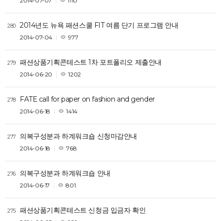
2014-07-07
1110
2014년도 뉴욕 패션스쿨 FIT 여름 단기 프로그램 안내
280
2014-07-04
977
패션상품기획콘테스트 1차 포트폴리오 제출안내
279
2014-06-20
1202
FATE call for paper on fashion and gender
278
2014-06-18
1414
의복구성분과 하계워크숍 신청마감안내
277
2014-06-18
768
의복구성분과 하계워크숍 안내
276
2014-06-17
801
패션상품기획콘테스트 신청금 입금자 확인
275