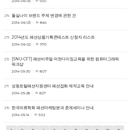
2014-06-05
930
돌실나이 브랜드 주제 변경에 관한 건
274
2014-06-03
864
2014년도 패션상품기획콘테스트 신청자 리스트
273
2014-06-02
1170
[SNU-CFT] 패션비주얼 머천다이징교육을 위한 컴퓨터그래픽
272
워크샵
2014-05-30
807
성동토탈패션지원센터 패션잡화 제작교육 안내
271
2014-05-28
827
한국의류학회 패션마케팅분과 춘계세미나 안내
270
2014-05-14
902