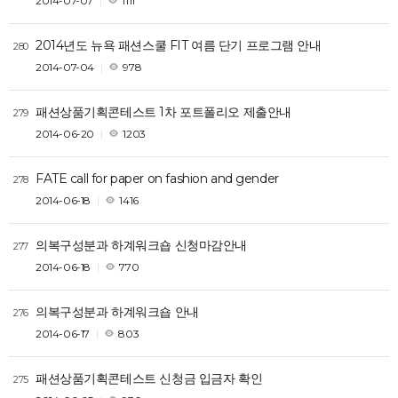
2014-07-07
1111
2014년도 뉴욕 패션스쿨 FIT 여름 단기 프로그램 안내
280
2014-07-04
978
패션상품기획콘테스트 1차 포트폴리오 제출안내
279
2014-06-20
1203
FATE call for paper on fashion and gender
278
2014-06-18
1416
의복구성분과 하계워크숍 신청마감안내
277
2014-06-18
770
의복구성분과 하계워크숍 안내
276
2014-06-17
803
패션상품기획콘테스트 신청금 입금자 확인
275