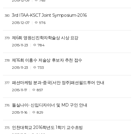
2015-12-09
765
3rd ITAA-KSCT Joint Symposium-2016
380
2015-12-07
976
제6회 영원신진학자학술상 시상 요강
379
2015-11-23
784
제16회 이흥수 저술상 후보자 추천 접수
378
2015-11-23
733
패션마케팅 분과-중국(서안 정주)패션필드투어 안내
377
2015-11-17
857
돌실나이- 신입디자이너 및 MD 구인 안내
376
2015-11-16
829
인천대학교 2016학년도 1학기 교수초빙
375