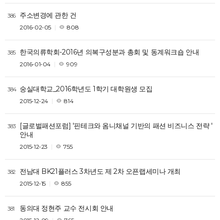
주소변경에 관한 건
386
2016-02-05
808
한국의류학회-2016년 의복구성분과 총회 및 동계워크숍 안내
385
2016-01-04
909
숭실대학교_2016학년도 1학기 대학원생 모집
384
2015-12-24
814
[글로벌패션포럼] '핀테크와 옴니채널 기반의 패션 비즈니스 전략 '
383
안내
2015-12-23
755
전남대 BK21플러스 3차년도 제 2차 오픈랩세미나 개최
382
2015-12-15
855
동의대 정현주 교수 전시회 안내
381