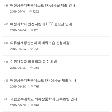
패션상품기획콘테스트 1차심사물 제출 안내
416
2016-07-14
1222
여성과학자 안전지킴이 UCC 공모전 안내
415
2016-07-04
811
의류설계생산분과 하계워크숍 신청마감
414
2016-06-24
728
수원대학교 의류학과 교수 초빙
413
2016-06-23
985
패션상품기획콘테스트 1차 심사물 제출 안내
412
2016-06-20
1181
국립공주대학교 의류상품학과 교수초빙 안내
411
2016-06-09
969