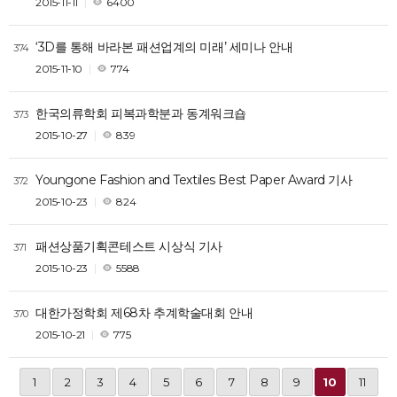
2015-11-11
6400
‘3D를 통해 바라본 패션업계의 미래’ 세미나 안내
374
2015-11-10
774
한국의류학회 피복과학분과 동계워크숍
373
2015-10-27
839
Youngone Fashion and Textiles Best Paper Award 기사
372
2015-10-23
824
패션상품기획콘테스트 시상식 기사
371
2015-10-23
5588
대한가정학회 제68차 추계학술대회 안내
370
2015-10-21
775
1
2
3
4
5
6
7
8
9
10
11