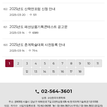
2025년도 산학연포럼 신청 안내
822
2025-03-20
511
2025년도 패션상품기획콘테스트 공고문
821
2025-03-14
6589
2025년도 춘계학술대회 사전등록 안내
820
2025-03-14
794
1
2
3
4
5
6
7
8
9
10
11
12
13
14
15
16
17
18
02-564-3601
상호 : (사)한국의류학회
주소 : [06130] 서울시 강남구 테헤란로 7길 22(역삼동 635-4) 한국과학기술회관 1관 513호
대표 : 하지수
사업자등록번호 : 112-82-06093
Tel : 02-564-3601 (사무국) / 02-564-3602 (편집국)