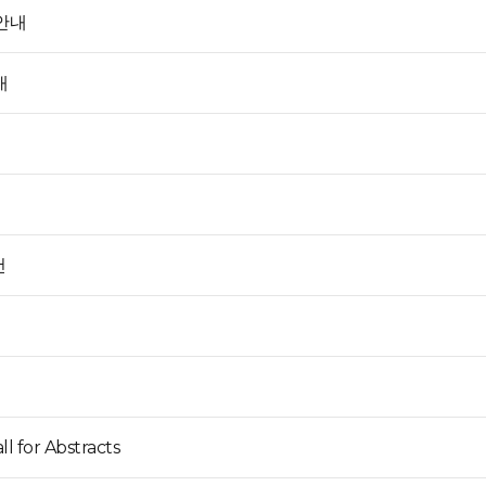
안내
내
건
l for Abstracts