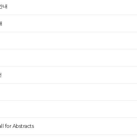
안내
내
건
l for Abstracts