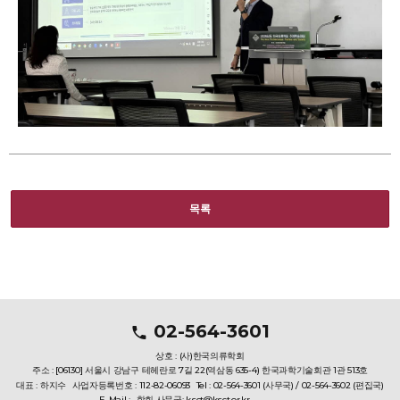
목록
02-564-3601
상호 : (사)한국의류학회
주소 : [06130] 서울시 강남구 테헤란로 7길 22(역삼동 635-4) 한국과학기술회관 1관 513호
대표 : 하지수
사업자등록번호 : 112-82-06093
Tel : 02-564-3601 (사무국) / 02-564-3602 (편집국)
E-Mail :
학회 사무국: ksct@ksct.or.kr