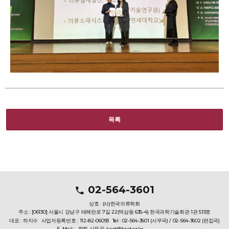
목록
02-564-3601
상호 : (사)한국의류학회
주소 : [06130] 서울시 강남구 테헤란로 7길 22(역삼동 635-4) 한국과학기술회관 1관 513호
대표 : 하지수
사업자등록번호 : 112-82-06093
Tel : 02-564-3601 (사무국) / 02-564-3602 (편집국)
E-Mail :
학회 사무국: ksct@ksct.or.kr