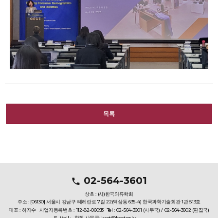
목록
02-564-3601
상호 : (사)한국의류학회
주소 : [06130] 서울시 강남구 테헤란로 7길 22(역삼동 635-4) 한국과학기술회관 1관 513호
대표 : 하지수
사업자등록번호 : 112-82-06093
Tel : 02-564-3601 (사무국) / 02-564-3602 (편집국)
E-Mail :
학회 사무국: ksct@ksct.or.kr