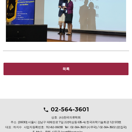
목록
02-564-3601
상호 : (사)한국의류학회
주소 : [06130] 서울시 강남구 테헤란로 7길 22(역삼동 635-4) 한국과학기술회관 1관 513호
대표 : 하지수
사업자등록번호 : 112-82-06093
Tel : 02-564-3601 (사무국) / 02-564-3602 (편집국)
E-Mail :
학회 사무국: ksct@ksct.or.kr