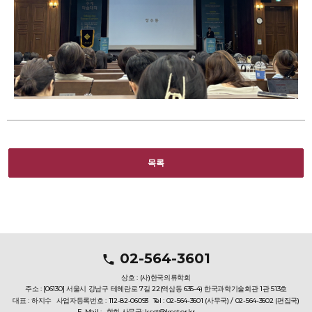
목록
02-564-3601
상호 : (사)한국의류학회
주소 : [06130] 서울시 강남구 테헤란로 7길 22(역삼동 635-4) 한국과학기술회관 1관 513호
대표 : 하지수
사업자등록번호 : 112-82-06093
Tel : 02-564-3601 (사무국) / 02-564-3602 (편집국)
E-Mail :
학회 사무국: ksct@ksct.or.kr