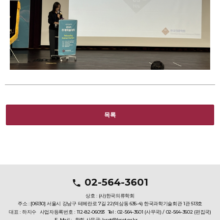
목록
02-564-3601
상호 : (사)한국의류학회
주소 : [06130] 서울시 강남구 테헤란로 7길 22(역삼동 635-4) 한국과학기술회관 1관 513호
대표 : 하지수
사업자등록번호 : 112-82-06093
Tel : 02-564-3601 (사무국) / 02-564-3602 (편집국)
E-Mail :
학회 사무국: ksct@ksct.or.kr