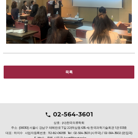
목록
02-564-3601
상호 : (사)한국의류학회
주소 : [06130] 서울시 강남구 테헤란로 7길 22(역삼동 635-4) 한국과학기술회관 1관 513호
대표 : 하지수
사업자등록번호 : 112-82-06093
Tel : 02-564-3601 (사무국) / 02-564-3602 (편집국)
E-Mail :
학회 사무국: ksct@ksct.or.kr